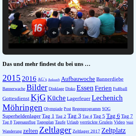
Das und mehr findest du bei uns …
2015
2016
Aufbauwoche
Bannerdiebe
AG´s
Ankunft
Bilder
Essen
Ferien
Fußball
Bannerwache
Dinklage
Disko
KjG
Lechenich
Küche
Gottesdienst
Lagerfeuer
Möhringen
Olympiade
Post
Regenprogramm
SOG
Tag 6
Tag 3
Superheldenlager
Tag 1
Tag 5
Tag 7
Tag 2
Tag 4
Taufe
verrückte Gruleis
Video
Tag 8
Tagesausflug
Tagesplan
Urlaub
Wald
Zeltlager
Zeltplatz
zelten
Zeltlager 2017
Wanderung