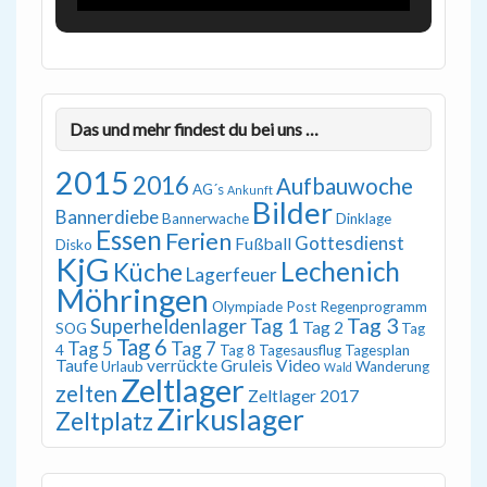
Das und mehr findest du bei uns …
2015
2016
Aufbauwoche
AG´s
Ankunft
Bilder
Bannerdiebe
Bannerwache
Dinklage
Essen
Ferien
Gottesdienst
Fußball
Disko
KjG
Lechenich
Küche
Lagerfeuer
Möhringen
Olympiade
Post
Regenprogramm
Tag 3
Superheldenlager
Tag 1
Tag 2
SOG
Tag
Tag 6
Tag 5
Tag 7
4
Tag 8
Tagesausflug
Tagesplan
Taufe
verrückte Gruleis
Video
Urlaub
Wanderung
Wald
Zeltlager
zelten
Zeltlager 2017
Zirkuslager
Zeltplatz