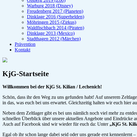
Olsberg 2019 (Zoo)
Warburg 2018 (Disney)
Freudenberg 2017 (Planeten)
Dinklage 2016 (Superhelden)
Möhringen 2015 (Zirkus)
Waldfischbach 2014 (Piraten)
Dinklage 2013 (Mexico)
Stadthagen 2012 (Märchen)
Prävention
Kontakt
KjG-Startseite
Willkommen bei der KjG St. Kilian / Lechenich!
Schön, dass ihr den Weg zu uns gefunden habt! Auf unserem Zeltlager
in das, was euch bei uns erwartet. Gleichzeitig halten wir euch hier 
Neben dem Zeltlager gibt es bei uns nämlich noch viel mehr zu entde
schnellen Überblick über unsere aktuellen Angebote und Eindrücke 
Auch auf Facebook sind wir wieder für euch da: Unter
„KjG St. Kil
Egal ob ihr schon lange dabei seid oder uns gerade erst kennenlernt 