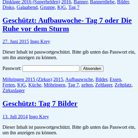
Dinklage 2016 (Superhelden)
2016
,
Banner
,
Bannerdiebe
,
Bilder
,
Disko
,
Galaabend
,
Gruppe
,
KjG
,
Tag 7
Geschützt: Aufbauwoche- Tag 7 oder Die
Ruhe vor dem Sturm
27. Juni 2015
Ingo Krey
Dieser Inhalt ist passwortgeschützt. Bitte gib unten das Passwort ein,
um ihn anzeigen zu können.
Passwort:
Möhringen 2015 (Zirkus)
2015
,
Aufbauwoche
,
Bilder
,
Essen
,
Ferien
,
KjG
,
Küche
,
Möhringen
,
Tag 7
,
zelten
,
Zeltlager
,
Zeltplatz
,
Zirkuslager
Geschützt: Tag 7 Bilder
13. Juli 2014
Ingo Krey
Dieser Inhalt ist passwortgeschützt. Bitte gib unten das Passwort ein,
um ihn anzeigen zu können.