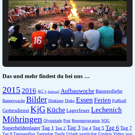
Das und mehr findest du bei uns …
2015
2016
Aufbauwoche
Bannerdiebe
AG´s
Ankunft
Bilder
Essen
Ferien
Fußball
Bannerwache
Dinklage
Disko
KjG
Lechenich
Küche
Gottesdienst
Lagerfeuer
Möhringen
Olympiade
Post
Regenprogramm
SOG
Tag 6
Tag 3
Superheldenlager
Tag 1
Tag 5
Tag 7
Tag 2
Tag 4
Taufe
verrückte Gruleis
Video
Tag 8
Tagesausflug
Tagesplan
Urlaub
Wald