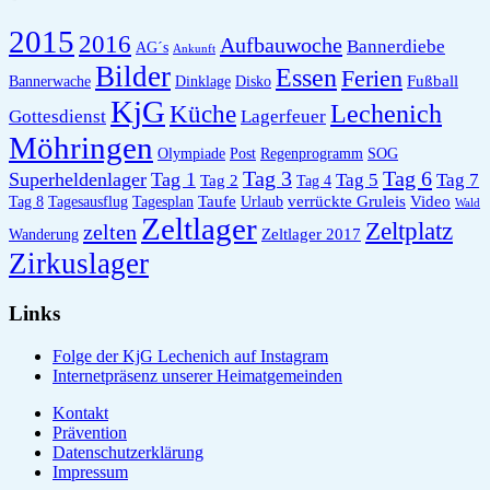
2015
2016
Aufbauwoche
Bannerdiebe
AG´s
Ankunft
Bilder
Essen
Ferien
Fußball
Bannerwache
Dinklage
Disko
KjG
Lechenich
Küche
Gottesdienst
Lagerfeuer
Möhringen
Olympiade
Post
Regenprogramm
SOG
Tag 6
Tag 3
Superheldenlager
Tag 1
Tag 5
Tag 7
Tag 2
Tag 4
Taufe
verrückte Gruleis
Video
Tag 8
Tagesausflug
Tagesplan
Urlaub
Wald
Zeltlager
Zeltplatz
zelten
Zeltlager 2017
Wanderung
Zirkuslager
Links
Folge der KjG Lechenich auf Instagram
Internetpräsenz unserer Heimatgemeinden
Kontakt
Prävention
Datenschutzerklärung
Impressum