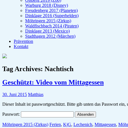
Olsberg 2019 (Zoo)
Warburg 2018 (Disney)
Freudenberg 2017 (Planeten)
Dinklage 2016 (Superhelden)
Möhringen 2015 (Zirkus)
Waldfischbach 2014 (Piraten)
Dinklage 2013 (Mexico)
Stadthagen 2012 (Märchen)
Prävention
Kontakt
Tag Archives:
Nachtisch
Geschützt: Video vom Mittagessen
30. Juni 2015
Matthias
Dieser Inhalt ist passwortgeschützt. Bitte gib unten das Passwort ein
Passwort:
Möhringen 2015 (Zirkus)
Ferien
,
KjG
,
Lechenich
,
Mittagessen
,
Möhr