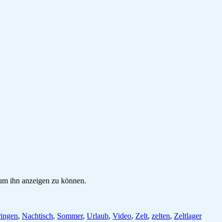
, um ihn anzeigen zu können.
ingen
,
Nachtisch
,
Sommer
,
Urlaub
,
Video
,
Zelt
,
zelten
,
Zeltlager