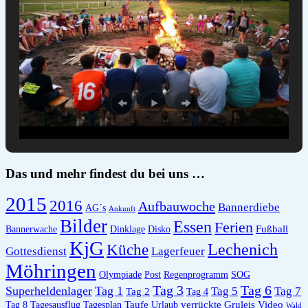
Das und mehr findest du bei uns …
2015
2016
Aufbauwoche
Bannerdiebe
AG´s
Ankunft
Bilder
Essen
Ferien
Fußball
Bannerwache
Dinklage
Disko
KjG
Lechenich
Küche
Gottesdienst
Lagerfeuer
Möhringen
Olympiade
Post
Regenprogramm
SOG
Tag 6
Tag 3
Superheldenlager
Tag 1
Tag 5
Tag 7
Tag 2
Tag 4
Taufe
verrückte Gruleis
Video
Tag 8
Tagesausflug
Tagesplan
Urlaub
Wald