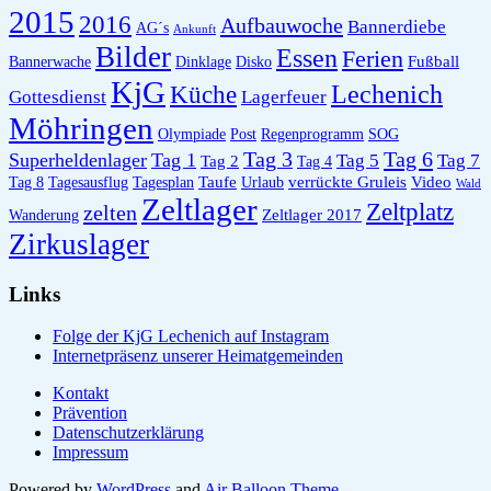
2015
2016
Aufbauwoche
Bannerdiebe
AG´s
Ankunft
Bilder
Essen
Ferien
Fußball
Bannerwache
Dinklage
Disko
KjG
Lechenich
Küche
Gottesdienst
Lagerfeuer
Möhringen
Olympiade
Post
Regenprogramm
SOG
Tag 6
Tag 3
Superheldenlager
Tag 1
Tag 5
Tag 7
Tag 2
Tag 4
Taufe
verrückte Gruleis
Video
Tag 8
Tagesausflug
Tagesplan
Urlaub
Wald
Zeltlager
Zeltplatz
zelten
Zeltlager 2017
Wanderung
Zirkuslager
Links
Folge der KjG Lechenich auf Instagram
Internetpräsenz unserer Heimatgemeinden
Kontakt
Prävention
Datenschutzerklärung
Impressum
Powered by
WordPress
and
Air Balloon Theme
.