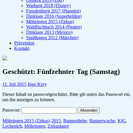
Olsberg 2019 (Zoo)
Warburg 2018 (Disney)
Freudenberg 2017 (Planeten)
Dinklage 2016 (Superhelden)
Möhringen 2015 (Zirkus)
Waldfischbach 2014 (Piraten)
Dinklage 2013 (Mexico)
Stadthagen 2012 (Märchen)
Prävention
Kontakt
Geschützt: Fünfzehnter Tag (Samstag)
11. Juli 2015
Ingo Krey
Dieser Inhalt ist passwortgeschützt. Bitte gib unten das Passwort ein,
um ihn anzeigen zu können.
Passwort:
Möhringen 2015 (Zirkus)
2015
,
Bannerdiebe
,
Bannerwache
,
KjG
,
Lechenich
,
Möhringen
,
Zirkuslager