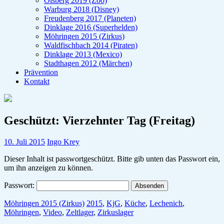
Olsberg 2019 (Zoo)
Warburg 2018 (Disney)
Freudenberg 2017 (Planeten)
Dinklage 2016 (Superhelden)
Möhringen 2015 (Zirkus)
Waldfischbach 2014 (Piraten)
Dinklage 2013 (Mexico)
Stadthagen 2012 (Märchen)
Prävention
Kontakt
Geschützt: Vierzehnter Tag (Freitag)
10. Juli 2015
Ingo Krey
Dieser Inhalt ist passwortgeschützt. Bitte gib unten das Passwort ein,
um ihn anzeigen zu können.
Passwort:
Möhringen 2015 (Zirkus)
2015
,
KjG
,
Küche
,
Lechenich
,
Möhringen
,
Video
,
Zeltlager
,
Zirkuslager