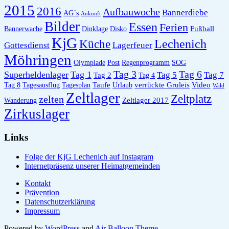
2015
2016
Aufbauwoche
Bannerdiebe
AG´s
Ankunft
Bilder
Essen
Ferien
Fußball
Bannerwache
Dinklage
Disko
KjG
Lechenich
Küche
Gottesdienst
Lagerfeuer
Möhringen
Olympiade
Post
Regenprogramm
SOG
Tag 6
Tag 3
Superheldenlager
Tag 1
Tag 5
Tag 7
Tag 2
Tag 4
Taufe
verrückte Gruleis
Video
Tag 8
Tagesausflug
Tagesplan
Urlaub
Wald
Zeltlager
Zeltplatz
zelten
Zeltlager 2017
Wanderung
Zirkuslager
Links
Folge der KjG Lechenich auf Instagram
Internetpräsenz unserer Heimatgemeinden
Kontakt
Prävention
Datenschutzerklärung
Impressum
Powered by
WordPress
and
Air Balloon Theme
.