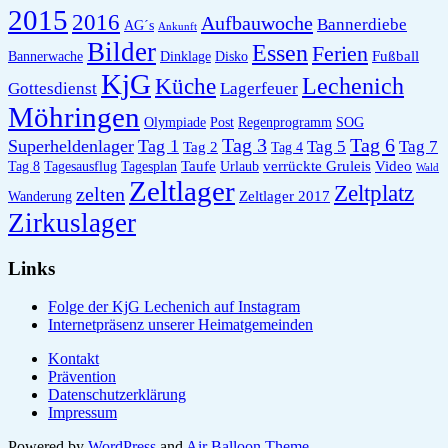
2015
2016
Aufbauwoche
Bannerdiebe
AG´s
Ankunft
Bilder
Essen
Ferien
Fußball
Bannerwache
Dinklage
Disko
KjG
Lechenich
Küche
Gottesdienst
Lagerfeuer
Möhringen
Olympiade
Post
Regenprogramm
SOG
Tag 6
Tag 3
Superheldenlager
Tag 1
Tag 5
Tag 7
Tag 2
Tag 4
Taufe
verrückte Gruleis
Video
Tag 8
Tagesausflug
Tagesplan
Urlaub
Wald
Zeltlager
Zeltplatz
zelten
Zeltlager 2017
Wanderung
Zirkuslager
Links
Folge der KjG Lechenich auf Instagram
Internetpräsenz unserer Heimatgemeinden
Kontakt
Prävention
Datenschutzerklärung
Impressum
Powered by
WordPress
and
Air Balloon Theme
.