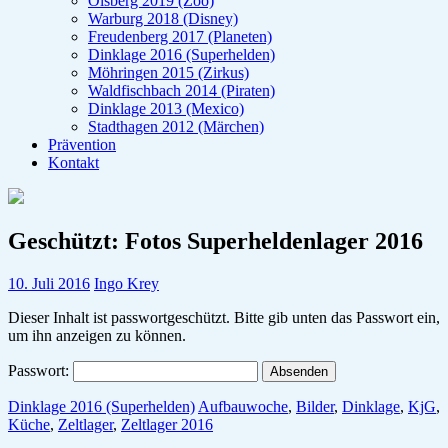
Olsberg 2019 (Zoo)
Warburg 2018 (Disney)
Freudenberg 2017 (Planeten)
Dinklage 2016 (Superhelden)
Möhringen 2015 (Zirkus)
Waldfischbach 2014 (Piraten)
Dinklage 2013 (Mexico)
Stadthagen 2012 (Märchen)
Prävention
Kontakt
Geschützt: Fotos Superheldenlager 2016
10. Juli 2016
Ingo Krey
Dieser Inhalt ist passwortgeschützt. Bitte gib unten das Passwort ein,
um ihn anzeigen zu können.
Passwort:
Dinklage 2016 (Superhelden)
Aufbauwoche
,
Bilder
,
Dinklage
,
KjG
,
Küche
,
Zeltlager
,
Zeltlager 2016