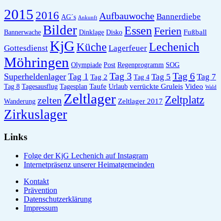
2015
2016
Aufbauwoche
Bannerdiebe
AG´s
Ankunft
Bilder
Essen
Ferien
Fußball
Bannerwache
Dinklage
Disko
KjG
Lechenich
Küche
Gottesdienst
Lagerfeuer
Möhringen
Olympiade
Post
Regenprogramm
SOG
Tag 6
Tag 3
Superheldenlager
Tag 1
Tag 5
Tag 7
Tag 2
Tag 4
Taufe
verrückte Gruleis
Video
Tag 8
Tagesausflug
Tagesplan
Urlaub
Wald
Zeltlager
Zeltplatz
zelten
Zeltlager 2017
Wanderung
Zirkuslager
Links
Folge der KjG Lechenich auf Instagram
Internetpräsenz unserer Heimatgemeinden
Kontakt
Prävention
Datenschutzerklärung
Impressum