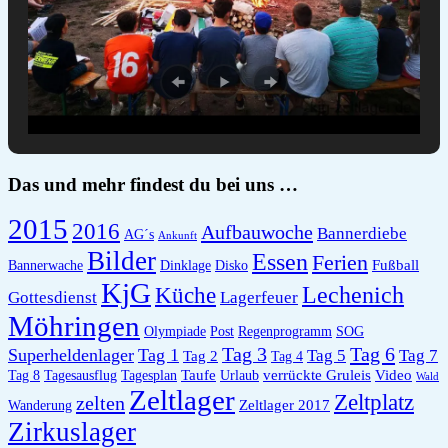
Das und mehr findest du bei uns …
2015
2016
Aufbauwoche
Bannerdiebe
AG´s
Ankunft
Bilder
Essen
Ferien
Fußball
Bannerwache
Dinklage
Disko
KjG
Lechenich
Küche
Gottesdienst
Lagerfeuer
Möhringen
Olympiade
Post
Regenprogramm
SOG
Tag 6
Tag 3
Superheldenlager
Tag 1
Tag 5
Tag 7
Tag 2
Tag 4
Taufe
verrückte Gruleis
Video
Tag 8
Tagesausflug
Tagesplan
Urlaub
Wald
Zeltlager
Zeltplatz
zelten
Zeltlager 2017
Wanderung
Zirkuslager