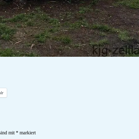
lr
sind mit
*
markiert