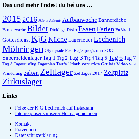
Das und mehr findest du bei uns …
2015
2016
Aufbauwoche
Bannerdiebe
AG´s
Ankunft
Bilder
Essen
Ferien
Fußball
Bannerwache
Dinklage
Disko
KjG
Lechenich
Küche
Gottesdienst
Lagerfeuer
Möhringen
Olympiade
Post
Regenprogramm
SOG
Tag 6
Tag 3
Superheldenlager
Tag 1
Tag 5
Tag 7
Tag 2
Tag 4
Taufe
verrückte Gruleis
Video
Tag 8
Tagesausflug
Tagesplan
Urlaub
Wald
Zeltlager
Zeltplatz
zelten
Zeltlager 2017
Wanderung
Zirkuslager
Links
Folge der KjG Lechenich auf Instagram
Internetpräsenz unserer Heimatgemeinden
Kontakt
Prävention
Datenschutzerklärung