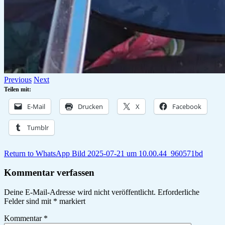
Previous
Next
Teilen mit:
E-Mail
Drucken
X
Facebook
Tumblr
Return to WhatsApp Bild 2025-07-21 um 10.00.44_960571bd
Kommentar verfassen
Deine E-Mail-Adresse wird nicht veröffentlicht.
Erforderliche
Felder sind mit
*
markiert
Kommentar
*