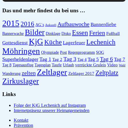
Das und mehr findest du bei uns …
2015
2016
Aufbauwoche
Bannerdiebe
AG´s
Ankunft
Bilder
Essen
Ferien
Fußball
Bannerwache
Dinklage
Disko
KjG
Lechenich
Küche
Gottesdienst
Lagerfeuer
Möhringen
Olympiade
Post
Regenprogramm
SOG
Tag 6
Tag 3
Superheldenlager
Tag 1
Tag 5
Tag 7
Tag 2
Tag 4
Taufe
verrückte Gruleis
Video
Tag 8
Tagesausflug
Tagesplan
Urlaub
Wald
Zeltlager
Zeltplatz
zelten
Zeltlager 2017
Wanderung
Zirkuslager
Links
Folge der KjG Lechenich auf Instagram
Internetpräsenz unserer Heimatgemeinden
Kontakt
Prävention