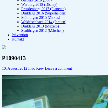
Olsberg 2019 (Zoo)
Warburg 2018 (Disney)
Freudenberg 2017 (Planeten)
Dinklage 2016 (Superhelden)
Möhringen 2015 (Zirkus)
Waldfischbach 2014 (Piraten)
Dinklage 2013 (Mexico)
Stadthagen 2012 (Märchen)
Prävention
Kontakt
P1090413
10. August 2012
Ingo Krey
Leave a comment