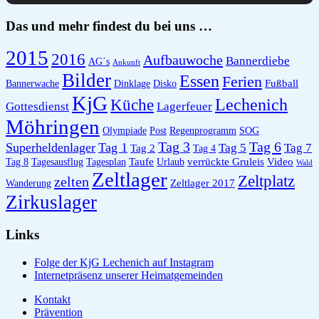
Das und mehr findest du bei uns …
2015
2016
Aufbauwoche
Bannerdiebe
AG´s
Ankunft
Bilder
Essen
Ferien
Fußball
Bannerwache
Dinklage
Disko
KjG
Lechenich
Küche
Gottesdienst
Lagerfeuer
Möhringen
Olympiade
Post
Regenprogramm
SOG
Tag 6
Tag 3
Superheldenlager
Tag 1
Tag 5
Tag 7
Tag 2
Tag 4
Taufe
verrückte Gruleis
Video
Tag 8
Tagesausflug
Tagesplan
Urlaub
Wald
Zeltlager
Zeltplatz
zelten
Zeltlager 2017
Wanderung
Zirkuslager
Links
Folge der KjG Lechenich auf Instagram
Internetpräsenz unserer Heimatgemeinden
Kontakt
Prävention