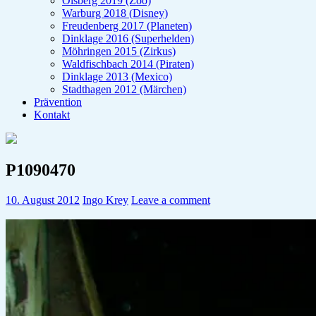
Olsberg 2019 (Zoo)
Warburg 2018 (Disney)
Freudenberg 2017 (Planeten)
Dinklage 2016 (Superhelden)
Möhringen 2015 (Zirkus)
Waldfischbach 2014 (Piraten)
Dinklage 2013 (Mexico)
Stadthagen 2012 (Märchen)
Prävention
Kontakt
P1090470
10. August 2012
Ingo Krey
Leave a comment